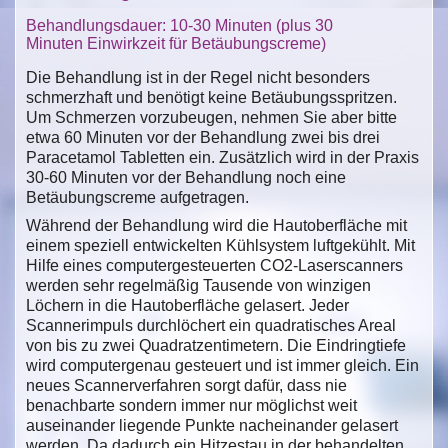
Behandlungsdauer: 10-30 Minuten (plus 30
Minuten Einwirkzeit für Betäubungscreme)
Die Behandlung ist in der Regel nicht besonders
schmerzhaft und benötigt keine Betäubungsspritzen.
Um Schmerzen vorzubeugen, nehmen Sie aber bitte
etwa 60 Minuten vor der Behandlung zwei bis drei
Paracetamol Tabletten ein. Zusätzlich wird in der Praxis
30-60 Minuten vor der Behandlung noch eine
Betäubungscreme aufgetragen.
Während der Behandlung wird die Hautoberfläche mit
einem speziell entwickelten Kühlsystem luftgekühlt. Mit
Hilfe eines computergesteuerten CO2-Laserscanners
werden sehr regelmäßig Tausende von winzigen
Löchern in die Hautoberfläche gelasert. Jeder
Scannerimpuls durchlöchert ein quadratisches Areal
von bis zu zwei Quadratzentimetern. Die Eindringtiefe
wird computergenau gesteuert und ist immer gleich. Ein
neues Scannerverfahren sorgt dafür, dass nie
benachbarte sondern immer nur möglichst weit
auseinander liegende Punkte nacheinander gelasert
werden. Da dadurch ein Hitzestau in der behandelten