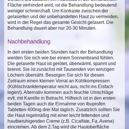
Fläche verhindert wird, ist die Behandlung bedeutend
weniger schmerzhaft. Um Kontraste zwischen der
gelaserten und der unbehandelten Haut zu vermeiden,
wird in der Regel das gesamte Gesicht gelasert. Die
Behandlung dauert aber nur 20-30 Minuten.
Nachbehandlung
In den ersten beiden Stunden nach der Behandlung
werden Sie sich wie bei einem Sonnenbrand fühlen.
Die gelaserte Haut ist gerötet, überwärmt, spannt und
brennt. Sie ist zunächst mit Tausenden von winzigen
Löchern übersäht. Besorgen Sie sich für diesen
Zeitraum einen kleinen Vorrat an Kühlkompressen
(Kühlschranktemperatur reicht aus, nicht ins Eisfach
legen!). Alternativ kommen auch feuchte Umschläge
evtl. mit Kamille in Betracht. Hilfreich ist in den ersten
beiden Tagen auch die Einnahme von Ibuprofen
Tabletten 400mg drei Mal täglich. Zusätzlich sollten Sie
die Haut regelmäßig mit einer leicht fettenden und
hautberuhigenden Creme (z.B. Cicalfate, Fa. Avene)
eincremen. Ab dem 2.Tag wird die Hautoberfläche