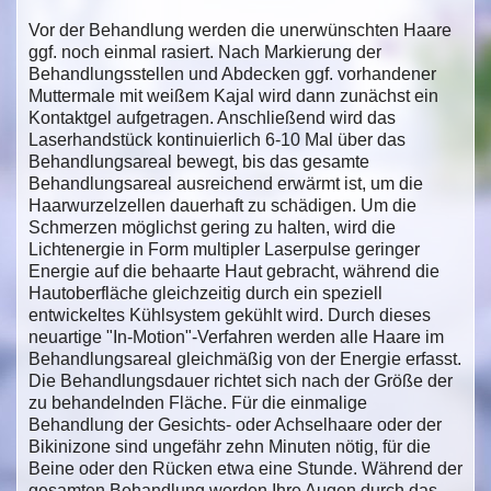
Vor der Behandlung werden die unerwünschten Haare
ggf. noch einmal rasiert. Nach Markierung der
Behandlungsstellen und Abdecken ggf. vorhandener
Muttermale mit weißem Kajal wird dann zunächst ein
Kontaktgel aufgetragen. Anschließend wird das
Laserhandstück kontinuierlich 6-10 Mal über das
Behandlungsareal bewegt, bis das gesamte
Behandlungsareal ausreichend erwärmt ist, um die
Haarwurzelzellen dauerhaft zu schädigen. Um die
Schmerzen möglichst gering zu halten, wird die
Lichtenergie in Form multipler Laserpulse geringer
Energie auf die behaarte Haut gebracht, während die
Hautoberfläche gleichzeitig durch ein speziell
entwickeltes Kühlsystem gekühlt wird. Durch dieses
neuartige "In-Motion"-Verfahren werden alle Haare im
Behandlungsareal gleichmäßig von der Energie erfasst.
Die Behandlungsdauer richtet sich nach der Größe der
zu behandelnden Fläche. Für die einmalige
Behandlung der Gesichts- oder Achselhaare oder der
Bikinizone sind ungefähr zehn Minuten nötig, für die
Beine oder den Rücken etwa eine Stunde. Während der
gesamten Behandlung werden Ihre Augen durch das