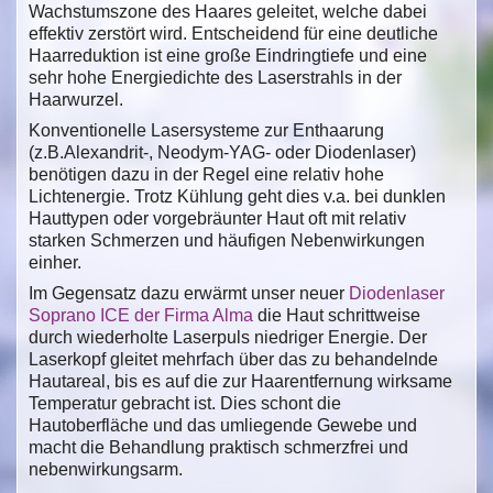
Wachstumszone des Haares geleitet, welche dabei
effektiv zerstört wird. Entscheidend für eine deutliche
Haarreduktion ist eine große Eindringtiefe und eine
sehr hohe Energiedichte des Laserstrahls in der
Haarwurzel.
Konventionelle Lasersysteme zur Enthaarung
(z.B.Alexandrit-, Neodym-YAG- oder Diodenlaser)
benötigen dazu in der Regel eine relativ hohe
Lichtenergie. Trotz Kühlung geht dies v.a. bei dunklen
Hauttypen oder vorgebräunter Haut oft mit relativ
starken Schmerzen und häufigen Nebenwirkungen
einher.
Im Gegensatz dazu erwärmt unser neuer
Diodenlaser
Soprano ICE der Firma Alma
die Haut schrittweise
durch wiederholte Laserpuls niedriger Energie. Der
Laserkopf gleitet mehrfach über das zu behandelnde
Hautareal, bis es auf die zur Haarentfernung wirksame
Temperatur gebracht ist. Dies schont die
Hautoberfläche und das umliegende Gewebe und
macht die Behandlung praktisch schmerzfrei und
nebenwirkungsarm.