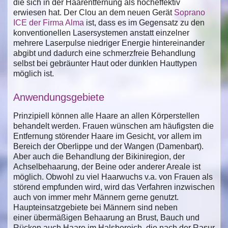
die sich in der Haarentfernung als hocheffektiv
erwiesen hat. Der Clou an dem neuen Gerät
Soprano
ICE der Firma Alma
ist, dass es im Gegensatz zu den
konventionellen Lasersystemen anstatt einzelner
mehrere Laserpulse niedriger Energie hintereinander
abgibt und dadurch eine schmerzfreie Behandlung
selbst bei gebräunter Haut oder dunklen Hauttypen
möglich ist.
Anwendungsgebiete
Prinzipiell können alle Haare an allen Körperstellen
behandelt werden. Frauen wünschen am häufigsten die
Entfernung störender Haare im Gesicht, vor allem im
Bereich der Oberlippe und der Wangen (Damenbart).
Aber auch die Behandlung der Bikiniregion, der
Achselbehaarung, der Beine oder anderer Areale ist
möglich. Obwohl zu viel Haarwuchs v.a. von Frauen als
störend empfunden wird, wird das Verfahren inzwischen
auch von immer mehr Männern gerne genutzt.
Haupteinsatzgebiete bei Männern sind neben
einer übermäßigen Behaarung an Brust, Bauch und
Rücken auch Haare im Halsbereich, die nach der Rasur