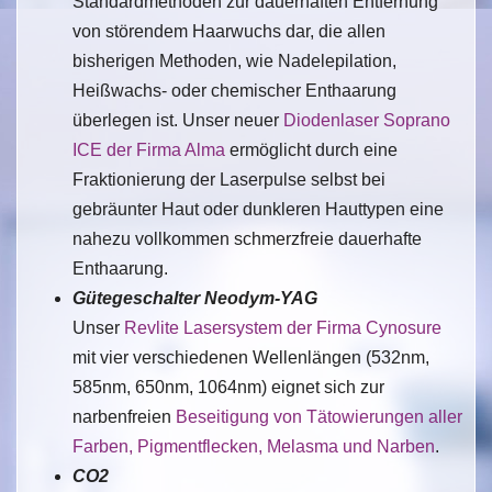
Standardmethoden zur dauerhaften Entfernung
von störendem Haarwuchs dar, die allen
bisherigen Methoden, wie Nadelepilation,
Heißwachs- oder chemischer Enthaarung
überlegen ist. Unser neuer
Diodenlaser Soprano
ICE der Firma Alma
ermöglicht durch eine
Fraktionierung der Laserpulse selbst bei
gebräunter Haut oder dunkleren Hauttypen eine
nahezu vollkommen schmerzfreie dauerhafte
Enthaarung.
Gütegeschalter Neodym-YAG
Unser
Revlite Lasersystem der Firma Cynosure
mit vier verschiedenen Wellenlängen (532nm,
585nm, 650nm, 1064nm) eignet sich zur
narbenfreien
Beseitigung von Tätowierungen aller
Farben, Pigmentflecken, Melasma und Narben
.
CO2