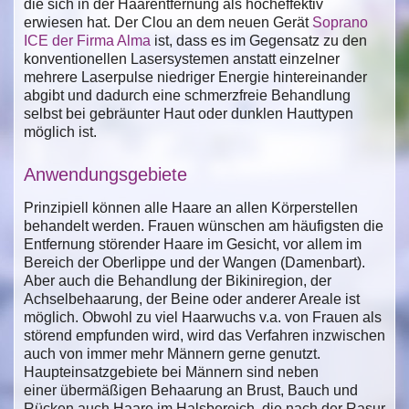
die sich in der Haarentfernung als hocheffektiv
erwiesen hat. Der Clou an dem neuen Gerät
Soprano
ICE der Firma Alma
ist, dass es im Gegensatz zu den
konventionellen Lasersystemen anstatt einzelner
mehrere Laserpulse niedriger Energie hintereinander
abgibt und dadurch eine schmerzfreie Behandlung
selbst bei gebräunter Haut oder dunklen Hauttypen
möglich ist.
Anwendungsgebiete
Prinzipiell können alle Haare an allen Körperstellen
behandelt werden. Frauen wünschen am häufigsten die
Entfernung störender Haare im Gesicht, vor allem im
Bereich der Oberlippe und der Wangen (Damenbart).
Aber auch die Behandlung der Bikiniregion, der
Achselbehaarung, der Beine oder anderer Areale ist
möglich. Obwohl zu viel Haarwuchs v.a. von Frauen als
störend empfunden wird, wird das Verfahren inzwischen
auch von immer mehr Männern gerne genutzt.
Haupteinsatzgebiete bei Männern sind neben
einer übermäßigen Behaarung an Brust, Bauch und
Rücken auch Haare im Halsbereich, die nach der Rasur