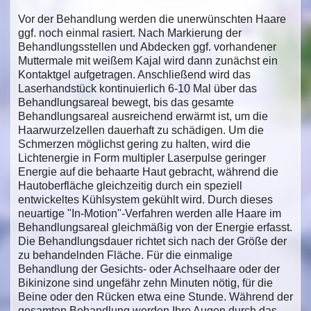
Vor der Behandlung werden die unerwünschten Haare
ggf. noch einmal rasiert. Nach Markierung der
Behandlungsstellen und Abdecken ggf. vorhandener
Muttermale mit weißem Kajal wird dann zunächst ein
Kontaktgel aufgetragen. Anschließend wird das
Laserhandstück kontinuierlich 6-10 Mal über das
Behandlungsareal bewegt, bis das gesamte
Behandlungsareal ausreichend erwärmt ist, um die
Haarwurzelzellen dauerhaft zu schädigen. Um die
Schmerzen möglichst gering zu halten, wird die
Lichtenergie in Form multipler Laserpulse geringer
Energie auf die behaarte Haut gebracht, während die
Hautoberfläche gleichzeitig durch ein speziell
entwickeltes Kühlsystem gekühlt wird. Durch dieses
neuartige "In-Motion"-Verfahren werden alle Haare im
Behandlungsareal gleichmäßig von der Energie erfasst.
Die Behandlungsdauer richtet sich nach der Größe der
zu behandelnden Fläche. Für die einmalige
Behandlung der Gesichts- oder Achselhaare oder der
Bikinizone sind ungefähr zehn Minuten nötig, für die
Beine oder den Rücken etwa eine Stunde. Während der
gesamten Behandlung werden Ihre Augen durch das