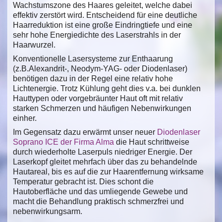
Wachstumszone des Haares geleitet, welche dabei
effektiv zerstört wird. Entscheidend für eine deutliche
Haarreduktion ist eine große Eindringtiefe und eine
sehr hohe Energiedichte des Laserstrahls in der
Haarwurzel.
Konventionelle Lasersysteme zur Enthaarung
(z.B.Alexandrit-, Neodym-YAG- oder Diodenlaser)
benötigen dazu in der Regel eine relativ hohe
Lichtenergie. Trotz Kühlung geht dies v.a. bei dunklen
Hauttypen oder vorgebräunter Haut oft mit relativ
starken Schmerzen und häufigen Nebenwirkungen
einher.
Im Gegensatz dazu erwärmt unser neuer
Diodenlaser
Soprano ICE der Firma Alma
die Haut schrittweise
durch wiederholte Laserpuls niedriger Energie. Der
Laserkopf gleitet mehrfach über das zu behandelnde
Hautareal, bis es auf die zur Haarentfernung wirksame
Temperatur gebracht ist. Dies schont die
Hautoberfläche und das umliegende Gewebe und
macht die Behandlung praktisch schmerzfrei und
nebenwirkungsarm.