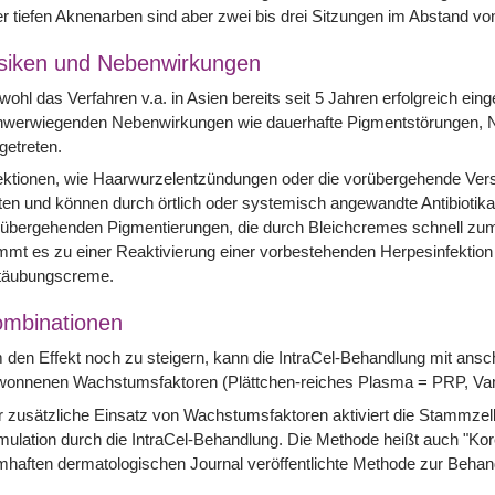
r tiefen Aknenarben sind aber zwei bis drei Sitzungen im Abstand vo
siken und Nebenwirkungen
ohl das Verfahren v.a. in Asien bereits seit 5 Jahren erfolgreich eing
hwerwiegenden Nebenwirkungen wie dauerhafte Pigmentstörungen, N
getreten.
ektionen, wie Haarwurzelentzündungen oder die vorübergehende Ver
ten und können durch örtlich oder systemisch angewandte Antibiotik
übergehenden Pigmentierungen, die durch Bleichcremes schnell zum
mt es zu einer Reaktivierung einer vorbestehenden Herpesinfektion o
täubungscreme.
mbinationen
den Effekt noch zu steigern, kann die IntraCel-Behandlung mit ansc
onnenen Wachstumsfaktoren (Plättchen-reiches Plasma = PRP, Vampi
 zusätzliche Einsatz von Wachstumsfaktoren aktiviert die Stammzellen 
mulation durch die IntraCel-Behandlung. Die Methode heißt auch "Kor
haften dermatologischen Journal veröffentlichte Methode zur Beha