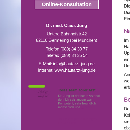
Online-Konsultation
Die
Dia
Ein
Dr. med. Claus Jung
N
Untere Bahnhofstr.42
82110 Germering (bei München)
Im 
Hau
Telefon (089) 84 30 77
Up 
Telefax (089) 84 35 94
ein
E-Mail:
info@hautarzt-jung.de
Ums
Internet:
www.hautarzt-jung.de
Ans
wer
erf
Tolles Team, toller Arzt!
Von Patienten
1,5
Note
bewertet mit
Dr. Jung ist der beste Arzt bei
Be
dem ich seit langem war.
Kompetent, sehr freundlich,
menschlich und …
Mehr
Der
Kol
Hautärzte (Dermatologen)
sie
in Germering
obe