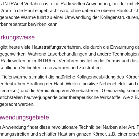
 INTRAcel Verfahren ist eine Radiowellen Anwendung, bei der mittels
 2mm in die Haut eingebracht wird, ohne dabei die oberen Hautschicht
gebrachte Wärme führt zu einer Umwandlung der Kollagenstrukturen,
benreparatur bewirken kann.
rkungsweise
gibt heute viele Hautstraffungsverfahren, die durch die Erwärmung 
tgegenwirken. Während Laserbehandlungen und andere Technologien 
 Radiowellen beim INTRAcel Verfahren bis tief in die Dermis und das
entlichen Schichten zu erwärmen und zu straffen.
 Tiefenwärme stimuliert die natürliche Kollagenneubildung des Kör
er deutlichen Straffung der Haut. Weitere positive Nebeneffekte sin
enreiser) und die Vernichtung von Aknebakterien. Gleichzeitig könne
stichstellen hautverjüngende oder therapeutische Wirkstoffe, wie z.B
gebracht werden.
nwendungsgebiete
e Anwendung findet diese revolutionäre Technik bei Narben aller Art,
nungsstreifen und schlaffer Haut am ganzen Körper, z.B. einer ersc