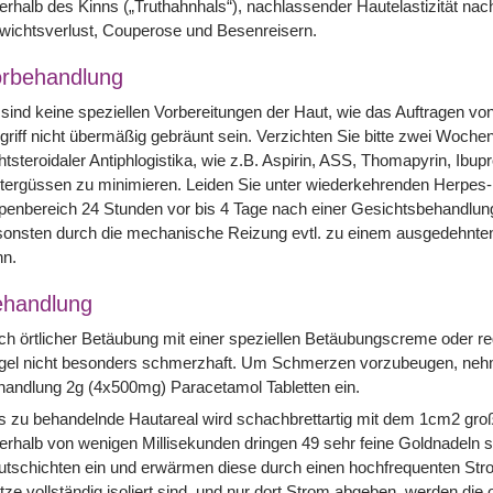
erhalb des Kinns („Truthahnhals“), nachlassender Hautelastizität n
wichtsverlust, Couperose und Besenreisern.
rbehandlung
sind keine speziellen Vorbereitungen der Haut, wie das Auftragen von
griff nicht übermäßig gebräunt sein. Verzichten Sie bitte zwei Woch
htsteroidaler Antiphlogistika, wie z.B. Aspirin, ASS, Thomapyrin, Ibu
tergüssen zu minimieren. Leiden Sie unter wiederkehrenden Herpes-I
penbereich 24 Stunden vor bis 4 Tage nach einer Gesichtsbehandlun
onsten durch die mechanische Reizung evtl. zu einem ausgedehnten
nn.
handlung
h örtlicher Betäubung mit einer speziellen Betäubungscreme oder re
gel nicht besonders schmerzhaft. Um Schmerzen vorzubeugen, nehme
andlung 2g (4x500mg) Paracetamol Tabletten ein.
 zu behandelnde Hautareal wird schachbrettartig mit dem 1cm2 gro
erhalb von wenigen Millisekunden dringen 49 sehr feine Goldnadeln se
tschichten ein und erwärmen diese durch einen hochfrequenten Stro
tze vollständig isoliert sind, und nur dort Strom abgeben, werden di