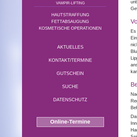
unt
VAMPIR-LIFTING
Ge
HAUTSTRAFFUNG
Vo
FETTABSAUGUNG
KOSMETISCHE OPERATIONEN
Es 
Ein
nic
AKTUELLES
Blu
Lip
KONTAKT/TERMINE
ans
ka
GUTSCHEIN
Be
SUCHE
Nac
DATENSCHUTZ
Re
Beh
Das
Online-Termine
Inn
Hau
Spi