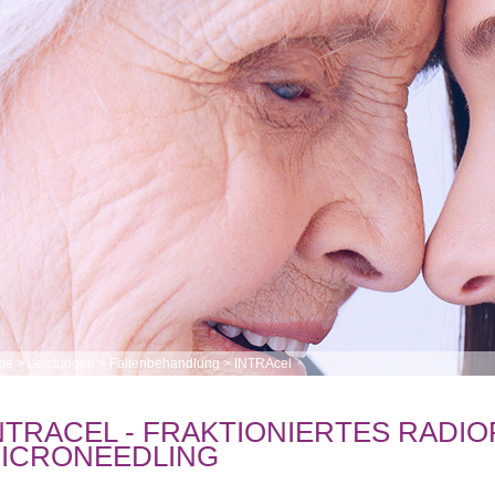
me
>
Leistungen
>
Faltenbehandlung
>
INTRAcel
NTRACEL - FRAKTIONIERTES RADI
ICRONEEDLING