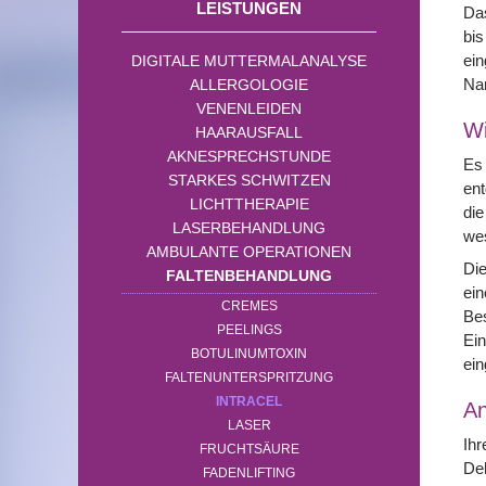
LEISTUNGEN
Das
bis
ein
DIGITALE MUTTERMALANALYSE
Nar
ALLERGOLOGIE
VENENLEIDEN
Wi
HAARAUSFALL
AKNESPRECHSTUNDE
Es 
STARKES SCHWITZEN
en
LICHTTHERAPIE
die
LASERBEHANDLUNG
wes
AMBULANTE OPERATIONEN
Die
FALTENBEHANDLUNG
ein
CREMES
Bes
PEELINGS
Ein
BOTULINUMTOXIN
ein
FALTENUNTERSPRITZUNG
INTRACEL
A
LASER
Ihr
FRUCHTSÄURE
Deh
FADENLIFTING