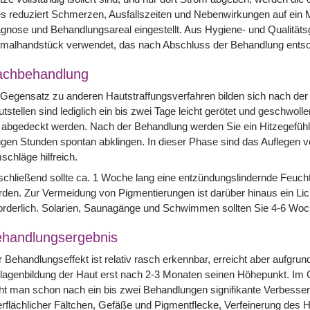
s reduziert Schmerzen, Ausfallszeiten und Nebenwirkungen auf ein 
gnose und Behandlungsareal eingestellt. Aus Hygiene- und Qualitätsg
malhandstück verwendet, das nach Abschluss der Behandlung entsor
achbehandlung
Gegensatz zu anderen Hautstraffungsverfahren bilden sich nach der
tstellen sind lediglich ein bis zwei Tage leicht gerötet und geschwol
abgedeckt werden. Nach der Behandlung werden Sie ein Hitzegefühl
igen Stunden spontan abklingen. In dieser Phase sind das Auflegen 
chläge hilfreich.
chließend sollte ca. 1 Woche lang eine entzündungslindernde Feuch
den. Zur Vermeidung von Pigmentierungen ist darüber hinaus ein Li
orderlich. Solarien, Saunagänge und Schwimmen sollten Sie 4-6 Wo
handlungsergebnis
 Behandlungseffekt ist relativ rasch erkennbar, erreicht aber aufgrun
lagenbildung der Haut erst nach 2-3 Monaten seinen Höhepunkt. Im
ht man schon nach ein bis zwei Behandlungen signifikante Verbesse
rflächlicher Fältchen, Gefäße und Pigmentflecke, Verfeinerung des Ha