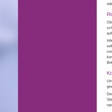
ode
Ri
Obw
sc
auf
Inf
sel
vor
kom
Be
Ko
Um 
gew
Der
Sti
nam