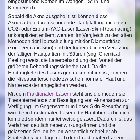
eingesunkene Narben im Wangen-, Stirn- und
Kinnbereich.
Sobald die Akne ausgeheilt ist, können diese
Aknenarben durch schonende Hautglättung mit einem
CO2- oder Erbium-YAG-Laser (Laser-Skin-Resurfacing)
unkompliziert entfernt werden. Im Vergleich zu den alten
Methoden der Hautschleifung mit der Diamantfräse
(sog. Dermabrasion) und der früher üblichen Verätzung
der faltigen Hautpartien mit Säuren (sog. Chemical
Peeling) weist die Laserbehandlung den Vorteil der
größeren Behandlungssicherheit auf. Da die
Eindringtiefe des Lasers genau kontrolliert ist, können
die Niveauunterschiede zwischen normaler Haut und
Narbe exakter angeglichen werden.
Mit dem
Fraktionalen Lasern
steht uns die modernste
Therapiemethode zur Beseitigung von Aknenarben zur
Verfügung. Im Gegensatz zum Laser-Skin-Resurfacing
wird beim Fraktionalen Lasern die Hautoberfläche nicht
komplett sondern nur teilweise gelasert. Dadurch ist das
Verfahren deutlich nebenwirkungsärmer, und die
gelaserten Stellen heilen wesentlich schneller ab.
Spätestens fünf Tage nach dem Fraktionalen Lasern