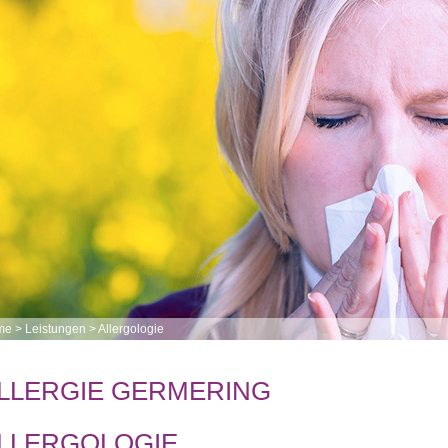
me
>
Leistungen
>
Allergologie
LLERGIE GERMERING
LLERGOLOGIE