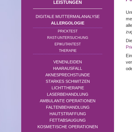
LEISTUNGEN
Unt
DIGITALE MUTTERMALANALYSE
men
ALLERGOLOGIE
all
PRICKTEST
zu
RAST-UNTERSUCHUNG
Die
EPIKUTANTEST
Pri
THERAPIE
Ein
VENENLEIDEN
ver
HAARAUSFALL
ode
AKNESPRECHSTUNDE
STARKES SCHWITZEN
LICHTTHERAPIE
LASERBEHANDLUNG
AMBULANTE OPERATIONEN
FALTENBEHANDLUNG
HAUTSTRAFFUNG
FETTABSAUGUNG
KOSMETISCHE OPERATIONEN