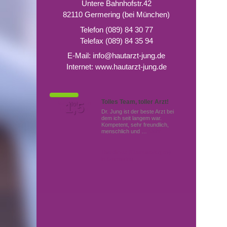
Untere Bahnhofstr.42
82110 Germering (bei München)
Telefon (089) 84 30 77
Telefax (089) 84 35 94
E-Mail:
info@hautarzt-jung.de
Internet:
www.hautarzt-jung.de
Tolles Team, toller Arzt!
Von Patienten
1,5
Note
bewertet mit
Dr. Jung ist der beste Arzt bei
dem ich seit langem war.
Kompetent, sehr freundlich,
menschlich und …
Mehr
Hautärzte (Dermatologen)
in Germering