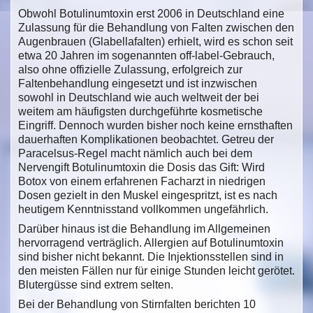
Obwohl Botulinumtoxin erst 2006 in Deutschland eine
Zulassung für die Behandlung von Falten zwischen den
Augenbrauen (Glabellafalten) erhielt, wird es schon seit
etwa 20 Jahren im sogenannten off-label-Gebrauch,
also ohne offizielle Zulassung, erfolgreich zur
Faltenbehandlung eingesetzt und ist inzwischen
sowohl in Deutschland wie auch weltweit der bei
weitem am häufigsten durchgeführte kosmetische
Eingriff. Dennoch wurden bisher noch keine ernsthaften
dauerhaften Komplikationen beobachtet. Getreu der
Paracelsus-Regel macht nämlich auch bei dem
Nervengift Botulinumtoxin die Dosis das Gift: Wird
Botox von einem erfahrenen Facharzt in niedrigen
Dosen gezielt in den Muskel eingespritzt, ist es nach
heutigem Kenntnisstand vollkommen ungefährlich.
Darüber hinaus ist die Behandlung im Allgemeinen
hervorragend verträglich. Allergien auf Botulinumtoxin
sind bisher nicht bekannt. Die Injektionsstellen sind in
den meisten Fällen nur für einige Stunden leicht gerötet.
Blutergüsse sind extrem selten.
Bei der Behandlung von Stirnfalten berichten 10