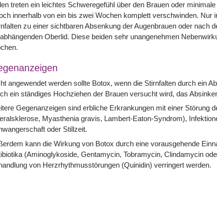
len treten ein leichtes Schweregefühl über den Brauen oder minimale
och innerhalb von ein bis zwei Wochen komplett verschwinden. Nur 
rnfalten zu einer sichtbaren Absenkung der Augenbrauen oder nach d
rabhängenden Oberlid. Diese beiden sehr unangenehmen Nebenwirku
chen.
egenanzeigen
ht angewendet werden sollte Botox, wenn die Stirnfalten durch ein A
ch ein ständiges Hochziehen der Brauen versucht wird, das Absink
tere Gegenanzeigen sind erbliche Erkrankungen mit einer Störung de
eralsklerose, Myasthenia gravis, Lambert-Eaton-Syndrom), Infektion
wangerschaft oder Stillzeit.
ßerdem kann die Wirkung von Botox durch eine vorausgehende Einn
tibiotika (Aminoglykoside, Gentamycin, Tobramycin, Clindamycin o
andlung von Herzrhythmusstörungen (Quinidin) verringert werden.