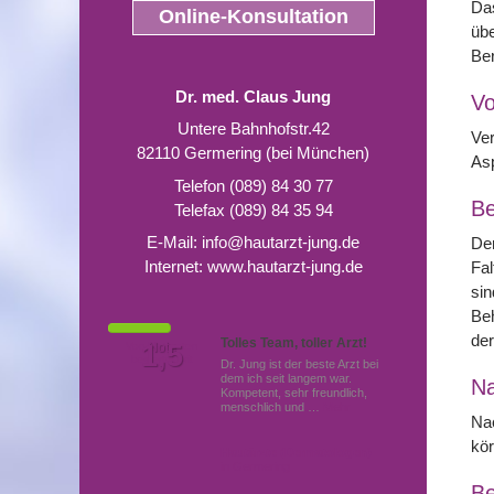
Das
Online-Konsultation
übe
Ber
Dr. med. Claus Jung
Vo
Untere Bahnhofstr.42
Ver
82110 Germering (bei München)
Asp
Telefon (089) 84 30 77
Be
Telefax (089) 84 35 94
E-Mail:
info@hautarzt-jung.de
Der
Internet:
www.hautarzt-jung.de
Fal
sin
Be
der
Tolles Team, toller Arzt!
Von Patienten
1,5
Note
bewertet mit
Dr. Jung ist der beste Arzt bei
dem ich seit langem war.
N
Kompetent, sehr freundlich,
menschlich und …
Mehr
Nac
kör
Hautärzte (Dermatologen)
in Germering
Be