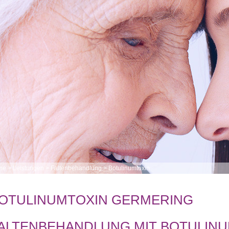
me
>
Leistungen
>
Faltenbehandlung
>
Botulinumtoxin
OTULINUMTOXIN GERMERING
ALTENBEHANDLUNG MIT BOTULIN