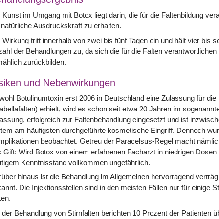
 Kunst im Umgang mit Botox liegt darin, die für die Faltenbildung ve
 natürliche Ausdruckskraft zu erhalten.
 Wirkung tritt innerhalb von zwei bis fünf Tagen ein und hält vier bi
ahl der Behandlungen zu, da sich die für die Falten verantwortlich
mählich zurückbilden.
siken und Nebenwirkungen
ohl Botulinumtoxin erst 2006 in Deutschland eine Zulassung für di
abellafalten) erhielt, wird es schon seit etwa 20 Jahren im sogenannte
assung, erfolgreich zur Faltenbehandlung eingesetzt und ist inzwisc
tem am häufigsten durchgeführte kosmetische Eingriff. Dennoch wur
plikationen beobachtet. Getreu der Paracelsus-Regel macht nämlich
 Gift: Wird Botox von einem erfahrenen Facharzt in niedrigen Dosen g
tigem Kenntnisstand vollkommen ungefährlich.
über hinaus ist die Behandlung im Allgemeinen hervorragend verträglic
annt. Die Injektionsstellen sind in den meisten Fällen nur für einige 
ten.
 der Behandlung von Stirnfalten berichten 10 Prozent der Patienten