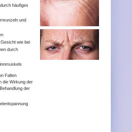
 durch häufiges
irnrunzeln und
en
Gesicht wie bei
hen durch
 Kinnmuskels
on Falten
 die Wirkung der
 Behandlung der
kelentspannung