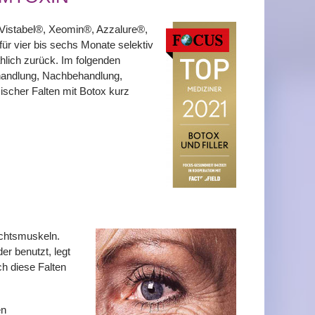
 Vistabel®, Xeomin®, Azzalure®,
ür vier bis sechs Monate selektiv
hlich zurück. Im folgenden
handlung, Nachbehandlung,
scher Falten mit Botox kurz
ichtsmuskeln.
r benutzt, legt
ch diese Falten
en