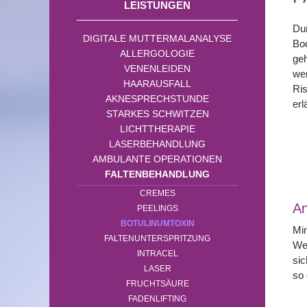
LEISTUNGEN
Dur
DIGITALE MUTTERMALANALYSE
Boc
ALLERGOLOGIE
geh
VENENLEIDEN
we
HAARAUSFALL
Ri
AKNESPRECHSTUNDE
erl
STARKES SCHWITZEN
LICHTTHERAPIE
LASERBEHANDLUNG
AMBULANTE OPERATIONEN
FALTENBEHANDLUNG
CREMES
A
PEELINGS
BOTULINUMTOXIN
Mi
FALTENUNTERSPRITZUNG
We
INTRACEL
sic
LASER
so 
FRUCHTSÄURE
FADENLIFTING