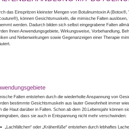
ch das Einspritzen kleinster Mengen von Botulinumtoxin A (Botox®,
outure®), können Gesichtsmuskeln, die mimische Falten auslösen, f
emmt werden. Dadurch bilden sich selbst eingegrabene Falten allmä
rden Ihnen Anwendungsgebiete, Wirkungsweise, Vorbehandlung, Be
siken und Nebenwirkungen sowie Gegenanzeigen einer Therapie mimi
äutert.
nwendungsgebiete
mische Falten entstehen durch die wiederholte Anspannung von Ges
rden bestimmte Gesichtsmuskeln aus lauter Gewohnheit immer wiede
h die Haut darüber in Falten. Schon ab dem 20.Lebensjahr können si
eingraben, dass sie auch in Entspannung nicht mehr verschwinden:
„Lachfältchen“ oder „Krähenfüße“ entstehen durch lebhaftes Lach