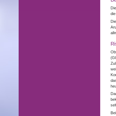
Die
die
Die
Anz
all
Ri
Obw
(Gl
Zul
wei
Kom
das
heu
Dar
bek
sel
Bei