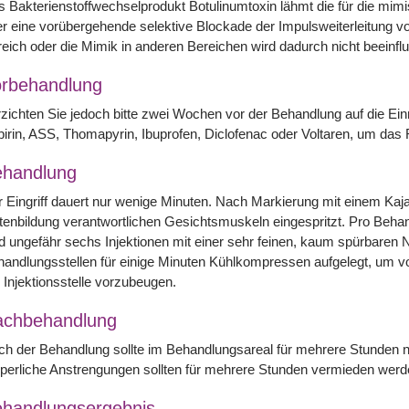
 Bakterienstoffwechselprodukt Botulinumtoxin lähmt die für die mim
r eine vorübergehende selektive Blockade der Impulsweiterleitung v
eich oder die Mimik in anderen Bereichen wird dadurch nicht beeinflu
rbehandlung
zichten Sie jedoch bitte zwei Wochen vor der Behandlung auf die Einn
irin, ASS, Thomapyrin, Ibuprofen, Diclofenac oder Voltaren, um das
handlung
 Eingriff dauert nur wenige Minuten. Nach Markierung mit einem Kajalst
tenbildung verantwortlichen Gesichtsmuskeln eingespritzt. Pro Behand
d ungefähr sechs Injektionen mit einer sehr feinen, kaum spürbaren N
handlungsstellen für einige Minuten Kühlkompressen aufgelegt, um
 Injektionsstelle vorzubeugen.
achbehandlung
h der Behandlung sollte im Behandlungsareal für mehrere Stunden n
perliche Anstrengungen sollten für mehrere Stunden vermieden wer
handlungsergebnis