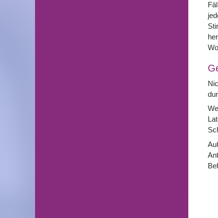
Fäl
jed
Sti
he
Wo
G
Nic
dur
Wei
Lat
Sch
Au
An
Beh