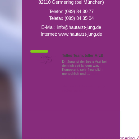
82110 Germering (bei München)
Telefon (089) 84 30 77
Telefax (089) 84 35 94
E-Mail:
info@hautarzt-jung.de
Internet:
www.hautarzt-jung.de
Tolles Team, toller Arzt!
Von Patienten
1,5
Note
bewertet mit
Dr. Jung ist der beste Arzt bei
dem ich seit langem war.
Kompetent, sehr freundlich,
menschlich und …
Mehr
Hautärzte (Dermatologen)
in Germering
Besenreiser Germering
,
Oberliderschlaffung Germering
,