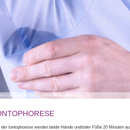
me
>
Leistungen
>
Starkes Schwitzen
>
Iontophorese
ONTOPHORESE
 der Iontophorese werden beide Hände und/oder Füße 20 Minuten auf 