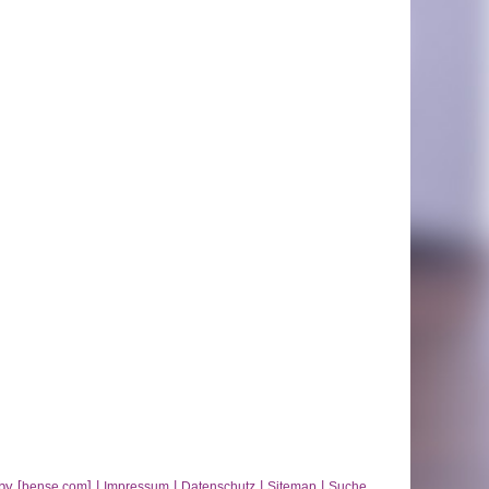
by [
] |
|
|
|
bense.com
Impressum
Datenschutz
Sitemap
Suche