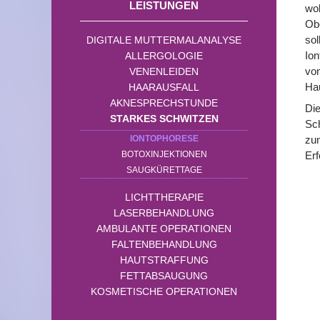
LEISTUNGEN
wob
Obe
sol
DIGITALE MUTTERMALANALYSE
Ion
ALLERGOLOGIE
von
VENENLEIDEN
Hau
HAARAUSFALL
AKNESPRECHSTUNDE
Die
STARKES SCHWITZEN
Sch
zum
IONTOPHORESE
Erf
BOTOXINJEKTIONEN
SAUGKÜRETTAGE
LICHTTHERAPIE
LASERBEHANDLUNG
AMBULANTE OPERATIONEN
FALTENBEHANDLUNG
HAUTSTRAFFUNG
FETTABSAUGUNG
KOSMETISCHE OPERATIONEN