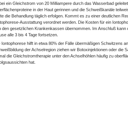
ei ein Gleichstrom von 20 Milliampere durch das Wasserbad geleitet 
rflächenproteine in der Haut gerinnen und die Schweißkanäle teilwei
lte die Behandlung täglich erfolgen. Kommt es zu einer deutlichen R
tophorese-Ausstattung verordnet werden. Die Kosten für ein Iontopho
 den gesetzlichen Krankenkassen übernommen. Im Anschluß kann der 
se alle 3 bis 4 Tage fortsetzen.
 Iontophorese hilft in etwa 80% der Fälle übermäßigen Schwitzens 
weißbildung der Achselregion ziehen wir Botoxinjektionen oder die 
al die Gleichstromtherapie unter den Achselhöhlen häufig zu oberflä
olgsaussichten hat.