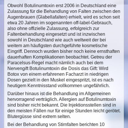
Obwohl Botulinumtoxin erst 2006 in Deutschland eine
Zulassung für die Behandlung von Falten zwischen den
Augenbrauen (Glabellafalten) erhielt, wird es schon seit
etwa 20 Jahren im sogenannten off-label-Gebrauch,
also ohne offizielle Zulassung, erfolgreich zur
Faltenbehandlung eingesetzt und ist inzwischen
sowohl in Deutschland wie auch weltweit der bei
weitem am häufigsten durchgeführte kosmetische
Eingriff. Dennoch wurden bisher noch keine ernsthaften
dauerhaften Komplikationen beobachtet. Getreu der
Paracelsus-Regel macht nämlich auch bei dem
Nervengift Botulinumtoxin die Dosis das Gift: Wird
Botox von einem erfahrenen Facharzt in niedrigen
Dosen gezielt in den Muskel eingespritzt, ist es nach
heutigem Kenntnisstand vollkommen ungefährlich.
Darüber hinaus ist die Behandlung im Allgemeinen
hervorragend verträglich. Allergien auf Botulinumtoxin
sind bisher nicht bekannt. Die Injektionsstellen sind in
den meisten Fällen nur für einige Stunden leicht gerötet.
Blutergüsse sind extrem selten.
Bei der Behandlung von Stirnfalten berichten 10